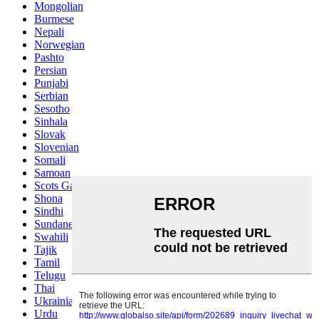
Mongolian
Burmese
Nepali
Norwegian
Pashto
Persian
Punjabi
Serbian
Sesotho
Sinhala
Slovak
Slovenian
Somali
Samoan
Scots Gaelic
Shona
Sindhi
Sundanese
Swahili
Tajik
Tamil
Telugu
Thai
Ukrainian
Urdu