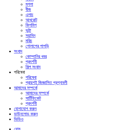
মশলা
বীজ
এলাচ
আখরোট
কিশমিশ
ভুট্টা
সয়াবিন
মরিচ
গোলাপের পাপড়ি
সংবাদ
কোম্পানির খবর
প্রদর্শনী
শিল্প সংবাদ
পরিষেবা
পরিষেবা
প্রায়শই জিজ্ঞাসিত প্রশ্নাবলী
আমাদের সম্পর্কে
আমাদের সম্পর্কে
সার্টিফিকেট
প্রদর্শনী
যোগাযোগ করুন
ডাউনলোড করুন
ভিডিও
হোম