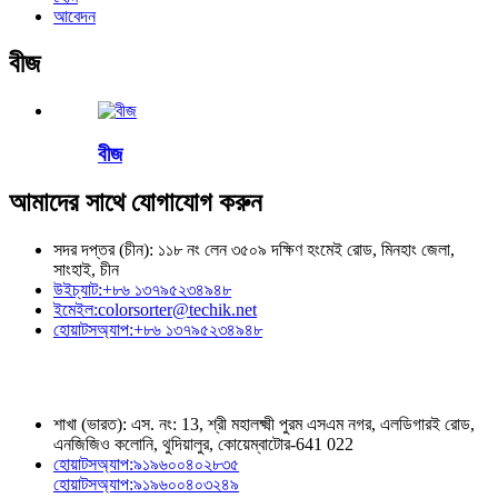
আবেদন
বীজ
বীজ
আমাদের সাথে যোগাযোগ করুন
সদর দপ্তর (চীন): ১১৮ নং লেন ৩৫০৯ দক্ষিণ হংমেই রোড, মিনহাং জেলা,
সাংহাই, চীন
উইচ্যাট:
+৮৬ ১৩৭৯৫২৩৪৯৪৮
ইমেইল:
colorsorter@techik.net
হোয়াটসঅ্যাপ:
+৮৬ ১৩৭৯৫২৩৪৯৪৮
শাখা (ভারত): এস. নং: 13, শ্রী মহালক্ষ্মী পুরম এসএম নগর, এলডিগারই রোড,
এনজিজিও কলোনি, থুদিয়ালুর, কোয়েম্বাটোর-641 022
হোয়াটসঅ্যাপ:
৯১৯৬০০৪০২৮৩৫
হোয়াটসঅ্যাপ:
৯১৯৬০০৪০৩২৪৯