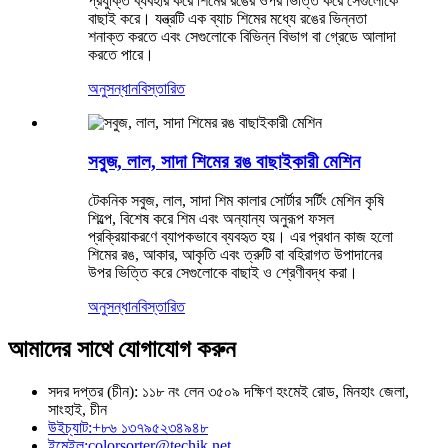
প্রযুক্তি ব্যবহার করে শিমের রঙের ওপর ভিত্তি করে সেগুলোকে
বাছাই করে। যন্ত্রটি এক ব্যাচ শিমের মধ্যে রঙের ভিন্নতা
শনাক্ত করতে এবং সেগুলোকে বিভিন্ন বিভাগ বা গ্রেডে আলাদা
করতে পারে।
অনুসন্ধান
বিস্তারিত
সবুজ, লাল, সাদা শিমের রঙ বাছাইকারী মেশিন
টেকনিক সবুজ, লাল, সাদা শিম কালার সোর্টার সর্টিং মেশিন কৃষি
শিল্পে, বিশেষ করে শিম এবং অন্যান্য অনুরূপ ফসল
প্রক্রিয়াকরণে ব্যাপকভাবে ব্যবহৃত হয়। এর প্রধান কাজ হলো
শিমের রঙ, আকার, আকৃতি এবং ত্রুটি বা বহিরাগত উপাদানের
উপর ভিত্তি করে সেগুলোকে বাছাই ও শ্রেণীবদ্ধ করা।
অনুসন্ধান
বিস্তারিত
আমাদের সাথে যোগাযোগ করুন
সদর দপ্তর (চীন): ১১৮ নং লেন ৩৫০৯ দক্ষিণ হংমেই রোড, মিনহাং জেলা,
সাংহাই, চীন
উইচ্যাট:
+৮৬ ১৩৭৯৫২৩৪৯৪৮
ইমেইল:
colorsorter@techik.net