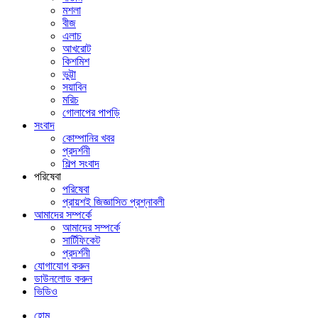
মশলা
বীজ
এলাচ
আখরোট
কিশমিশ
ভুট্টা
সয়াবিন
মরিচ
গোলাপের পাপড়ি
সংবাদ
কোম্পানির খবর
প্রদর্শনী
শিল্প সংবাদ
পরিষেবা
পরিষেবা
প্রায়শই জিজ্ঞাসিত প্রশ্নাবলী
আমাদের সম্পর্কে
আমাদের সম্পর্কে
সার্টিফিকেট
প্রদর্শনী
যোগাযোগ করুন
ডাউনলোড করুন
ভিডিও
হোম