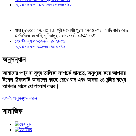
হোয়াটসঅ্যাপ:
+৮৬ ১৩৭৯৫২৩৪৯৪৮
শাখা (ভারত): এস. নং: 13, শ্রী মহালক্ষ্মী পুরম এসএম নগর, এলডিগারই রোড,
এনজিজিও কলোনি, থুদিয়ালুর, কোয়েম্বাটোর-641 022
হোয়াটসঅ্যাপ:
৯১৯৬০০৪০২৮৩৫
হোয়াটসঅ্যাপ:
৯১৯৬০০৪০৩২৪৯
অনুসন্ধান
আমাদের পণ্য বা মূল্য তালিকা সম্পর্কে জানতে, অনুগ্রহ করে আপনার
ইমেল ঠিকানাটি আমাদের কাছে রেখে যান এবং আমরা ২৪ ঘন্টার মধ্যে
আপনার সাথে যোগাযোগ করব।
এখনই অনুসন্ধান করুন
সামাজিক