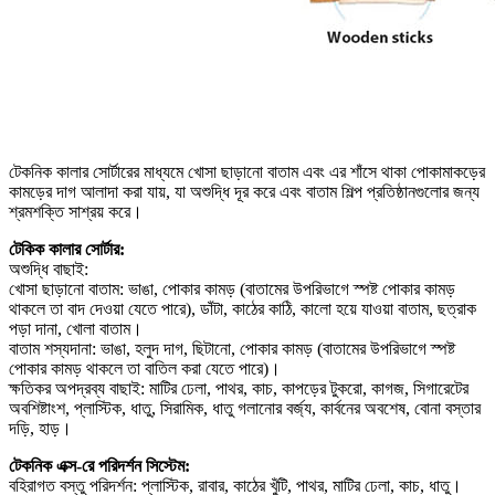
টেকনিক কালার সোর্টারের মাধ্যমে খোসা ছাড়ানো বাতাম এবং এর শাঁসে থাকা পোকামাকড়ের
কামড়ের দাগ আলাদা করা যায়, যা অশুদ্ধি দূর করে এবং বাতাম শিল্প প্রতিষ্ঠানগুলোর জন্য
শ্রমশক্তি সাশ্রয় করে।
টেকিক কালার সোর্টার:
অশুদ্ধি বাছাই:
খোসা ছাড়ানো বাতাম: ভাঙা, পোকার কামড় (বাতামের উপরিভাগে স্পষ্ট পোকার কামড়
থাকলে তা বাদ দেওয়া যেতে পারে), ডাঁটা, কাঠের কাঠি, কালো হয়ে যাওয়া বাতাম, ছত্রাক
পড়া দানা, খোলা বাতাম।
বাতাম শস্যদানা: ভাঙা, হলুদ দাগ, ছিটানো, পোকার কামড় (বাতামের উপরিভাগে স্পষ্ট
পোকার কামড় থাকলে তা বাতিল করা যেতে পারে)।
ক্ষতিকর অপদ্রব্য বাছাই: মাটির ঢেলা, পাথর, কাচ, কাপড়ের টুকরো, কাগজ, সিগারেটের
অবশিষ্টাংশ, প্লাস্টিক, ধাতু, সিরামিক, ধাতু গলানোর বর্জ্য, কার্বনের অবশেষ, বোনা বস্তার
দড়ি, হাড়।
টেকনিক এক্স-রে পরিদর্শন সিস্টেম:
বহিরাগত বস্তু পরিদর্শন: প্লাস্টিক, রাবার, কাঠের খুঁটি, পাথর, মাটির ঢেলা, কাচ, ধাতু।