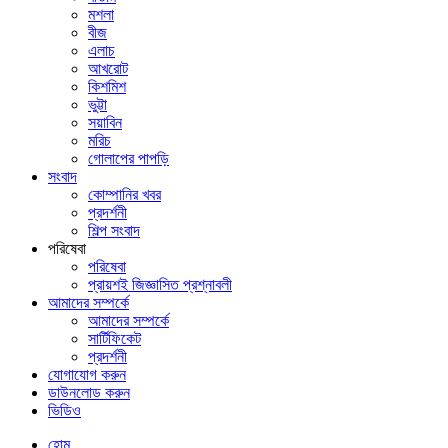
মশলা
বীজ
এলাচ
আখরোট
কিশমিশ
ভুট্টা
সয়াবিন
মরিচ
গোলাপের পাপড়ি
সংবাদ
কোম্পানির খবর
প্রদর্শনী
শিল্প সংবাদ
পরিষেবা
পরিষেবা
প্রায়শই জিজ্ঞাসিত প্রশ্নাবলী
আমাদের সম্পর্কে
আমাদের সম্পর্কে
সার্টিফিকেট
প্রদর্শনী
যোগাযোগ করুন
ডাউনলোড করুন
ভিডিও
হোম