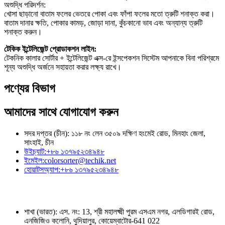
অশুদ্ধি পরিদর্শন:
খোসা ছাড়ানো বাতাম ফলের ভেতরে পোকা এবং ফাঁপা ফলের মতো ত্রুটি শনাক্ত করা।
বাতাম দানার ক্ষতি, পোকার কামড়, জোড়া দানা, কুঁচকানো ভাব এবং অন্যান্য ত্রুটি
শনাক্ত করুন।
টেকিক ইন্টেলিজেন্ট প্রোডাকশন লাইন:
টেকনিক কালার সোর্টার + ইন্টেলিজেন্ট এক্স-রে ইন্সপেকশন সিস্টেম আপনাকে বিনা পরিশ্রমে
শূন্য অশুদ্ধি অর্জনে সহায়তা করার লক্ষ্য রাখে।
পণ্যের বিভাগ
আমাদের সাথে যোগাযোগ করুন
সদর দপ্তর (চীন): ১১৮ নং লেন ৩৫০৯ দক্ষিণ হংমেই রোড, মিনহাং জেলা,
সাংহাই, চীন
উইচ্যাট:
+৮৬ ১৩৭৯৫২৩৪৯৪৮
ইমেইল:
colorsorter@techik.net
হোয়াটসঅ্যাপ:
+৮৬ ১৩৭৯৫২৩৪৯৪৮
শাখা (ভারত): এস. নং: 13, শ্রী মহালক্ষ্মী পুরম এসএম নগর, এলডিগারই রোড,
এনজিজিও কলোনি, থুদিয়ালুর, কোয়েম্বাটোর-641 022